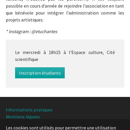
possible en cours d’année de rejoindre l’association en tant
que bénévole pour intégrer l’administration comme les
projets artistiques.
* Instagram : @etuchantes
Le mercredi à 18h15 à l'Espace culture, Cité
scientifique
Inscription étudiants
Informations pratiques
Mentions légales
Les cookies sont utilisés pour permettre une utilisation
Université de Lille, Direction Culture