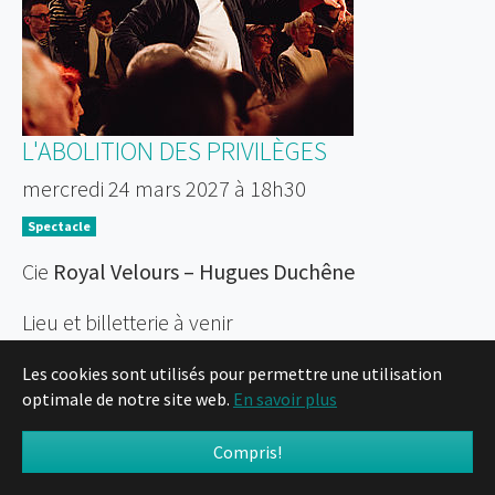
L'ABOLITION DES PRIVILÈGES
mercredi 24 mars 2027 à 18h30
Spectacle
Cie
Royal Velours – Hugues Duchêne
Lieu et billetterie à venir
Les cookies sont utilisés pour permettre une utilisation
En savoir plus
optimale de notre site web.
En savoir plus
Compris!