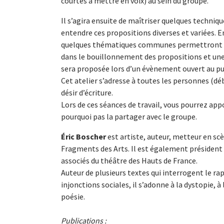
courtes à mettre en voix) au sein du groupe.
Il s’agira ensuite de maîtriser quelques techniq
entendre ces propositions diverses et variées. En
quelques thématiques communes permettront d
dans le bouillonnement des propositions et une 
sera proposée lors d’un évènement ouvert au pu
Cet atelier s’adresse à toutes les personnes (d
désir d’écriture.
Lors de ces séances de travail, vous pourrez app
pourquoi pas la partager avec le groupe.
Éric Boscher
est artiste, auteur, metteur en sc
Fragments des Arts. Il est également président d
associés du théâtre des Hauts de France.
Auteur de plusieurs textes qui interrogent le r
injonctions sociales, il s’adonne à la dystopie, à
poésie.
Publications :