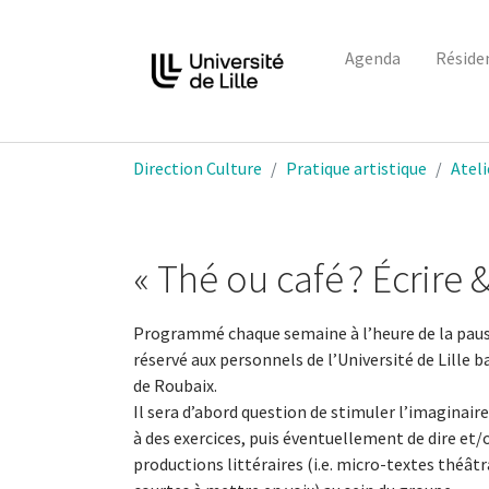
Agenda
Réside
Aller au contenu principal
Vous êtes ici:
Direction Culture
Pratique artistique
Ateli
« Thé ou café ? Écrire &
Programmé chaque semaine à l’heure de la pause
réservé aux personnels de l’Université de Lille ba
de Roubaix.
Il sera d’abord question de stimuler l’imaginaire 
à des exercices, puis éventuellement de dire et/o
productions littéraires (i.e. micro-textes théât