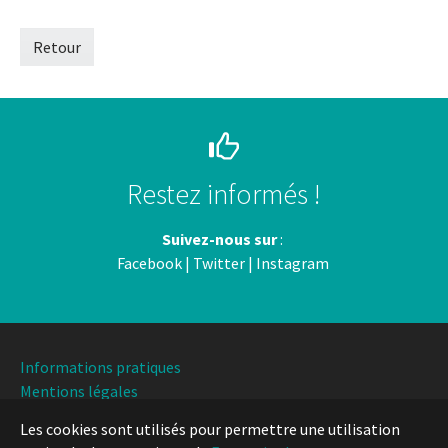
Retour
Restez informés !
Suivez-nous sur
:
Facebook
|
Twitter
|
Instagram
Informations pratiques
Mentions légales
Les cookies sont utilisés pour permettre une utilisation
Université de Lille, Direction Culture