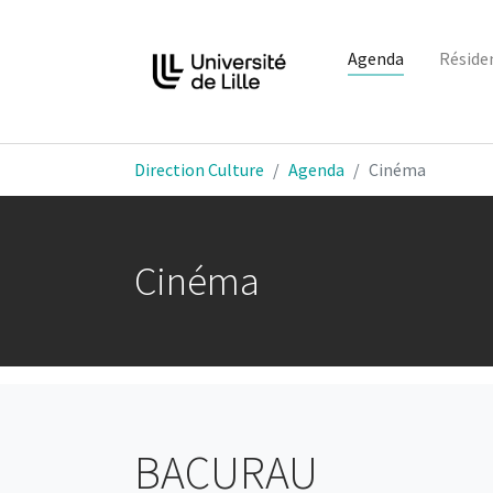
Agenda
Réside
Aller au contenu principal
Vous êtes ici:
Direction Culture
Agenda
Cinéma
Cinéma
BACURAU