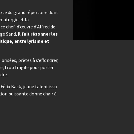
exte du grand répertoire dont
ramaturgie et la
t ce chef-d’œuvre d’Alfred de
rge Sand,
il fait résonner les
tique, entre lyrisme et
risées, prêtes à s’effondrer,
e, trop fragile pour porter
ndre.
Félix Back, jeune talent issu
ution puissante donne chair à