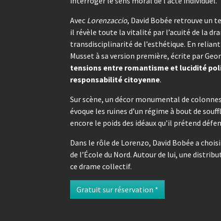
interroger le sens moral de l’acte individuel.
Avec
Lorenzaccio
, David Bobée retrouve un t
il révèle toute la vitalité par l’acuité de la d
transdisciplinarité de l’esthétique. En relian
Musset à sa version première, écrite par Geo
tensions entre romantisme et lucidité poli
responsabilité citoyenne
.
Sur scène, un décor monumental de colonnes b
évoque les ruines d’un régime à bout de souffl
encore le poids des idéaux qu’il prétend défe
Dans le rôle de Lorenzo, David Bobée a choisi 
de l’École du Nord. Autour de lui, une distrib
ce drame collectif.
Gratuit sur réservation *