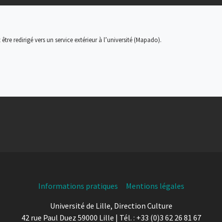
 être redirigé vers un service extérieur à l’université (Mapado)
.
Informations pratiques
Mentions légales
Université de Lille, Direction Culture
42 rue Paul Duez 59000 Lille | Tél. : +33 (0)3 62 26 81 67