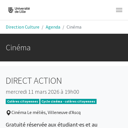
Aller au contenu principal
Vous êtes ici:
Direction Culture
Agenda
Cinéma
Cinéma
DIRECT ACTION
mercredi 11 mars 2026 à 19h00
Colères citoyennes
Cycle cinéma - colères citoyennes
Cinéma Le méliès, Villeneuve d'Ascq
Gratuité réservée aux étudiant·es et au