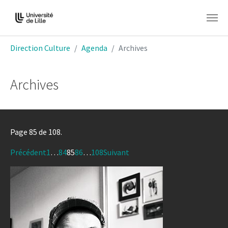
Aller au contenu principal
Vous êtes ici:
Direction Culture
Agenda
Archives
Archives
Page 85 de 108.
Précédent
1
…
84
85
86
…
108
Suivant