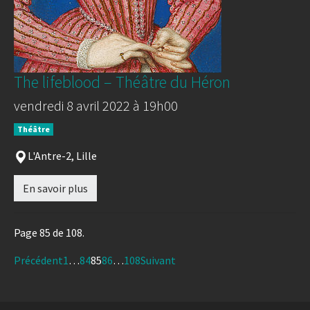
The lifeblood – Théâtre du Héron
vendredi 8 avril 2022 à 19h00
Théâtre
L'Antre-2, Lille
En savoir plus
Page 85 de 108.
Précédent
1
…
84
85
86
…
108
Suivant